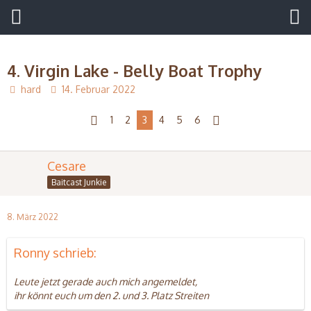
4. Virgin Lake - Belly Boat Trophy
hard
14. Februar 2022
1
2
3
4
5
6
Cesare
Baitcast Junkie
8. März 2022
Ronny schrieb:
Leute jetzt gerade auch mich angemeldet,
ihr könnt euch um den 2. und 3. Platz Streiten