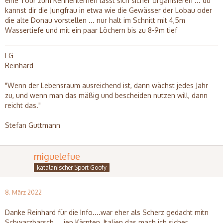
eine Tour zum Kennenlernen lässt sich sicher organisieren ... du
kannst dir die Jungfrau in etwa wie die Gewässer der Lobau oder
die alte Donau vorstellen ... nur halt im Schnitt mit 4,5m
Wassertiefe und mit ein paar Löchern bis zu 8-9m tief
LG
Reinhard
"Wenn der Lebensraum ausreichend ist, dann wächst jedes Jahr
zu, und wenn man das mäßig und bescheiden nutzen will, dann
reicht das."
Stefan Guttmann
miguelefue
katalanischer Sport Goofy
8. März 2022
Danke Reinhard für die Info....war eher als Scherz gedacht mitn
Schwarzbarsch.....jep Kärnten, Italien das mach ich sicher