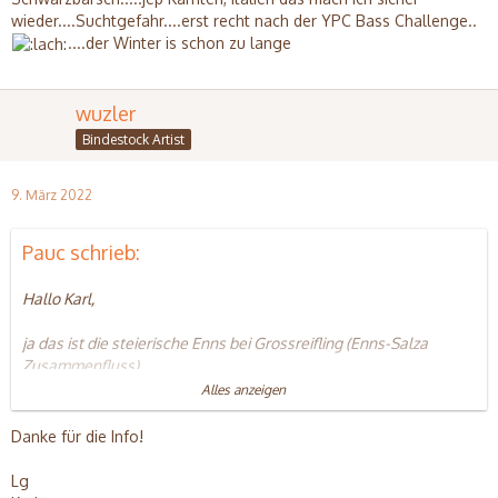
wieder....Suchtgefahr....erst recht nach der YPC Bass Challenge..
....der Winter is schon zu lange
wuzler
Bindestock Artist
9. März 2022
Pauc schrieb:
Hallo Karl,
ja das ist die steierische Enns bei Grossreifling (Enns-Salza
Zusammenfluss)
friends of Enns ist eine Veranstsltung vom Windhager
Alles anzeigen
Wolfgang/ active fishing-
2,5 Tage Fliegenfischen und abends Vorträge/
Danke für die Info!
Produktpräsentationen….zu einem fairen Preis!
Lagerfeuer mit Grillerei an der Enns….
Lg