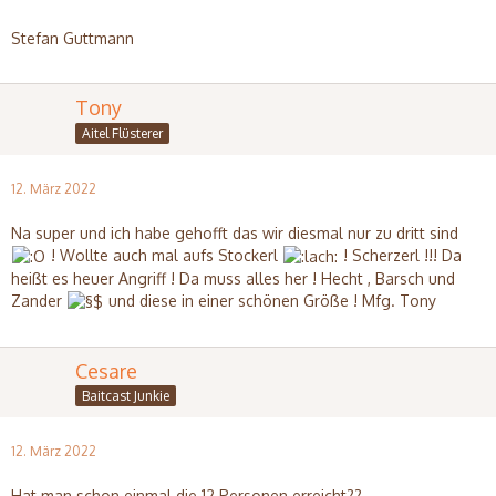
Stefan Guttmann
Tony
Aitel Flüsterer
12. März 2022
Na super und ich habe gehofft das wir diesmal nur zu dritt sind
! Wollte auch mal aufs Stockerl
! Scherzerl !!! Da
heißt es heuer Angriff ! Da muss alles her ! Hecht , Barsch und
Zander
und diese in einer schönen Größe ! Mfg. Tony
Cesare
Baitcast Junkie
12. März 2022
Hat man schon einmal die 12 Personen erreicht??