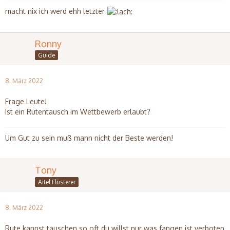
macht nix ich werd ehh letzter
Ronny
Guide
8. März 2022
Frage Leute!
Ist ein Rutentausch im Wettbewerb erlaubt?
Um Gut zu sein muß mann nicht der Beste werden!
Tony
Aitel Flüsterer
8. März 2022
Rute kannst tauschen so oft du willst nur was fangen ist verboten