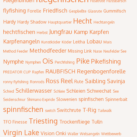
Fliegenbinden
Floatrute
Flussbarsch
flyfishing
Friedfisch
Forelle
Gummifisch
Gespließte
Glasrute
Hecht
Hardy
Hardy Shadow
Hauptquartier
Hechtangeln
Jungfrau
hechtfischen
Kamp
Karpfen
Herbst
Karpfenangeln
Lobau
Leitha
Kunstköder
Köder
Mais
Methodfeeder
Missing Link
Method Feeder
Nase
Neufelder See
Ois
Pike
Pikefishing
Nymphe
Nymphen
Perchfishing
RAUBFISCH
Regenbogenforelle
PREDATOR CUP
Rapfen
Ross Reel
Saibling
Savinja
Rute
ronny flyfishing
Ronrods
Schillerwasser
Schleien
Schwechat
Schied
Schleie
See
spinfischen
Slowenien
Spinnerbait
Seidenschnur
Shimano Expride
spinnfischen
T-Rig
Switchrute
switch
Tailwalk
Triesting
Trockenfliege
Tulln
TFO Finesse
Virgin Lake
Vision Onki
Waller
Welsangeln
Wettbewerb