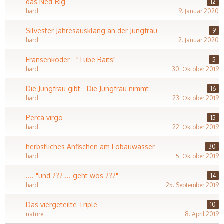
das Ned-Rig
12
hard
9. Januar 2020
Silvester Jahresausklang an der Jungfrau
9
hard
2. Januar 2020
Fransenköder - "Tube Baits"
5
hard
30. Oktober 2019
Die Jungfrau gibt - Die Jungfrau nimmt
16
hard
23. Oktober 2019
Perca virgo
15
hard
22. Oktober 2019
herbstliches Anfischen am Lobauwasser
30
hard
5. Oktober 2019
.... "und ??? ... geht wos ???"
14
hard
25. September 2019
Das viergeteilte Triple
10
nature
8. April 2019