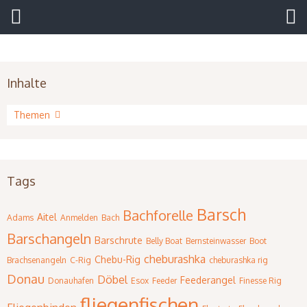
Inhalte
Artikel
Themen
Tags
Barsch
Bachforelle
Aitel
Adams
Anmelden
Bach
Barschangeln
Barschrute
Belly Boat
Bernsteinwasser
Boot
cheburashka
Chebu-Rig
Brachsenangeln
C-Rig
cheburashka rig
Donau
Döbel
Feederangel
Donauhafen
Esox
Feeder
Finesse Rig
fliegenfischen