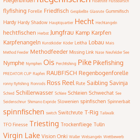
Fliegenbinden
Floatrute
Flussbarsch
flyfishing
Friedfisch
Forelle
Gummifisch
Gespließte
Glasrute
Hecht
Hardy
Hardy Shadow
Hauptquartier
Hechtangeln
Jungfrau
hechtfischen
Kamp
Karpfen
Herbst
Karpfenangeln
Lobau
Leitha
Kunstköder
Köder
Mais
Methodfeeder
Missing Link
Method Feeder
Nase
Neufelder See
Ois
Pike
Pikefishing
Nymphe
Nymphen
Perchfishing
RAUBFISCH
Regenbogenforelle
PREDATOR CUP
Rapfen
Ross Reel
Saibling
Savinja
Rute
ronny flyfishing
Ronrods
Schillerwasser
Schleien
Schwechat
Schied
Schleie
See
spinfischen
Slowenien
Spinnerbait
Seidenschnur
Shimano Expride
spinnfischen
T-Rig
Switchrute
switch
Tailwalk
Triesting
Trockenfliege
Tulln
TFO Finesse
Virgin Lake
Vision Onki
Waller
Welsangeln
Wettbewerb