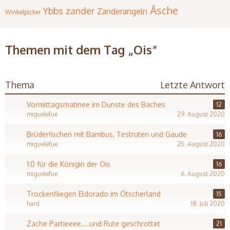
Äsche
Ybbs
zander
Zanderangeln
Winkelpicker
Themen mit dem Tag „Ois“
Thema
Letzte Antwort
Vormittagsmatinee im Dunste des Baches
12
miguelefue
29. August 2020
Brüderfischen mit Bambus, Testruten und Gaude
16
miguelefue
25. August 2020
1:0 für die Königin der Ois
16
miguelefue
6. August 2020
Trockenfliegen Eldorado im Ötscherland
15
hard
18. Juli 2020
Zache Partieeee....und Rute geschrottet
21