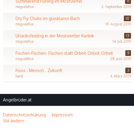
Summerend Fishing im Mostviertel
11
miguelefue
2. September 2019
Dry Fly Chubs im glasklaren Bach
10
miguelefue
19. August 2019
Urlaubsfeeling in der Mostviertler Karibik
13
miguelefue
14. Juli 2019
Fischen-Fischen- Fischen statt Orbeit-Orbeit-Orbeit
9
miguelefue
28. Juni 2019
Fluss . Mensch . Zukunft
3
hard
4. März 2019
Angelbrüder.at
Datenschutzerklärung
Impressum
Stil ändern