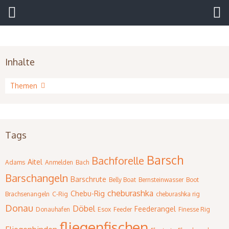
Inhalte
Artikel
Themen
Tags
Barsch
Bachforelle
Aitel
Adams
Anmelden
Bach
Barschangeln
Barschrute
Belly Boat
Bernsteinwasser
Boot
cheburashka
Chebu-Rig
Brachsenangeln
C-Rig
cheburashka rig
Donau
Döbel
Feederangel
Donauhafen
Esox
Feeder
Finesse Rig
fliegenfischen