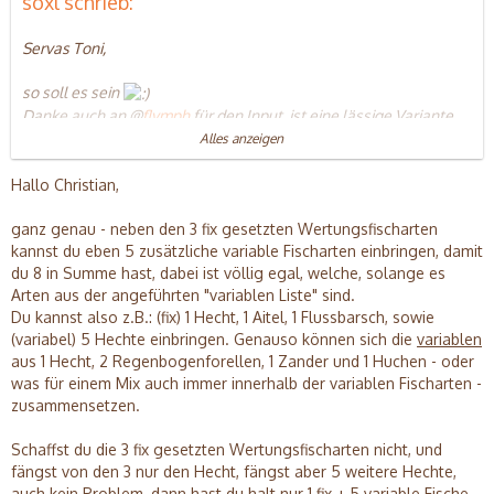
soxl schrieb:
Servas Toni,
so soll es sein
Danke auch an @
flymph
für den Input, ist eine lässige Variante
weil Fliegen- und Kunstköderfischer gleichermaßen auf eine "Full
Alles anzeigen
Card" kommen können.
Hallo Christian,
Nachfrage zur Sicherheit, nur damit ich nix falsch verstehe: Man
könnte am Ende auch z. B. 6 Hechte in der Karte haben oder ein
ganz genau - neben den 3 fix gesetzten Wertungsfischarten
anderer Teilnehmer z. B. 6 Äschen, right?
kannst du eben 5 zusätzliche variable Fischarten einbringen, damit
du 8 in Summe hast, dabei ist völlig egal, welche, solange es
Herzlichen Dank für das weitere Bestehen dieses Spiels/Events,
Arten aus der angeführten "variablen Liste" sind.
freu' mich auch schon wieder auf hoffentlich viele schöne
Du kannst also z.B.: (fix) 1 Hecht, 1 Aitel, 1 Flussbarsch, sowie
Fangberichte
(variabel) 5 Hechte einbringen. Genauso können sich die
variablen
aus 1 Hecht, 2 Regenbogenforellen, 1 Zander und 1 Huchen - oder
Viele Grüße,
was für einem Mix auch immer innerhalb der variablen Fischarten -
Christian
zusammensetzen.
Schaffst du die 3 fix gesetzten Wertungsfischarten nicht, und
fängst von den 3 nur den Hecht, fängst aber 5 weitere Hechte,
auch kein Problem, dann hast du halt nur 1 fix + 5 variable Fische