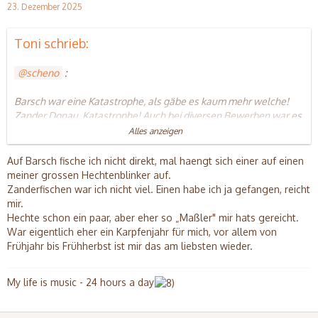
23. Dezember 2025
Toni schrieb:
scheno
:
Barsch war eine Katastrophe, als gäbe es kaum mehr welche!
Zander Donau, Katastrophe! Auch bei diversen Bewerben war es
richtig schwer an Fische zu kommen...
Alles anzeigen
Bleibt zu hoffen, dass es 2026 diesbezüglich besser wird!
Auf Barsch fische ich nicht direkt, mal haengt sich einer auf einen
Lupus
: klar machst du mit!
meiner grossen Hechtenblinker auf.
Zanderfischen war ich nicht viel. Einen habe ich ja gefangen, reicht
mir.
Hechte schon ein paar, aber eher so „Maßler" mir hats gereicht.
War eigentlich eher ein Karpfenjahr für mich, vor allem von
Frühjahr bis Frühherbst ist mir das am liebsten wieder.
My life is music - 24 hours a day