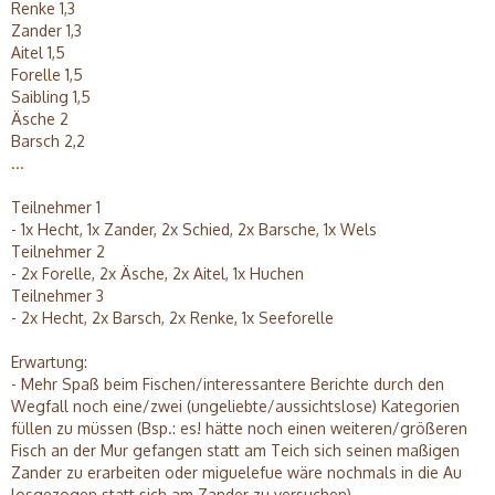
Renke 1,3
Zander 1,3
Aitel 1,5
Forelle 1,5
Saibling 1,5
Äsche 2
Barsch 2,2
...
Teilnehmer 1
- 1x Hecht, 1x Zander, 2x Schied, 2x Barsche, 1x Wels
Teilnehmer 2
- 2x Forelle, 2x Äsche, 2x Aitel, 1x Huchen
Teilnehmer 3
- 2x Hecht, 2x Barsch, 2x Renke, 1x Seeforelle
Erwartung:
- Mehr Spaß beim Fischen/interessantere Berichte durch den
Wegfall noch eine/zwei (ungeliebte/aussichtslose) Kategorien
füllen zu müssen (Bsp.: es! hätte noch einen weiteren/größeren
Fisch an der Mur gefangen statt am Teich sich seinen maßigen
Zander zu erarbeiten oder miguelefue wäre nochmals in die Au
losgezogen statt sich am Zander zu versuchen)