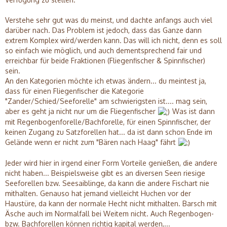
Verstehe sehr gut was du meinst, und dachte anfangs auch viel
darüber nach. Das Problem ist jedoch, dass das Ganze dann
extrem Komplex wird/werden kann. Das will ich nicht, denn es soll
so einfach wie möglich, und auch dementsprechend fair und
erreichbar für beide Fraktionen (Fliegenfischer & Spinnfischer)
sein.
An den Kategorien möchte ich etwas ändern... du meintest ja,
dass für einen Fliegenfischer die Kategorie
"Zander/Schied/Seeforelle" am schwierigsten ist.... mag sein,
aber es geht ja nicht nur um die Fliegenfischer
Was ist dann
mit Regenbogenforelle/Bachforelle, für einen Spinnfischer, der
keinen Zugang zu Satzforellen hat... da ist dann schon Ende im
Gelände wenn er nicht zum "Bären nach Haag" fährt
Jeder wird hier in irgend einer Form Vorteile genießen, die andere
nicht haben... Beispielsweise gibt es an diversen Seen riesige
Seeforellen bzw. Seesaiblinge, da kann die andere Fischart nie
mithalten. Genauso hat jemand vielleicht Huchen vor der
Haustüre, da kann der normale Hecht nicht mithalten. Barsch mit
Äsche auch im Normalfall bei Weitem nicht. Auch Regenbogen-
bzw. Bachforellen können richtig kapital werden,...