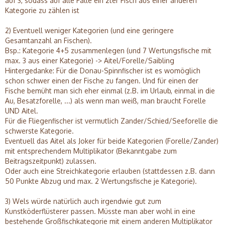
auf 3, sodass auf alle Fälle ein 2ter Fisch aus einer anderen
Kategorie zu zählen ist
2) Eventuell weniger Kategorien (und eine geringere
Gesamtanzahl an Fischen).
Bsp.: Kategorie 4+5 zusammenlegen (und 7 Wertungsfische mit
max. 3 aus einer Kategorie) -> Aitel/Forelle/Saibling
Hintergedanke: Für die Donau-Spinnfischer ist es womöglich
schon schwer einen der Fische zu fangen. Und für einen der
Fische bemüht man sich eher einmal (z.B. im Urlaub, einmal in die
Au, Besatzforelle, ...) als wenn man weiß, man braucht Forelle
UND Aitel.
Für die Fliegenfischer ist vermutlich Zander/Schied/Seeforelle die
schwerste Kategorie.
Eventuell das Aitel als Joker für beide Kategorien (Forelle/Zander)
mit entsprechendem Multiplikator (Bekanntgabe zum
Beitragszeitpunkt) zulassen.
Oder auch eine Streichkategorie erlauben (stattdessen z.B. dann
50 Punkte Abzug und max. 2 Wertungsfische je Kategorie).
3) Wels würde natürlich auch irgendwie gut zum
Kunstköderflüsterer passen. Müsste man aber wohl in eine
bestehende Großfischkategorie mit einem anderen Multiplikator