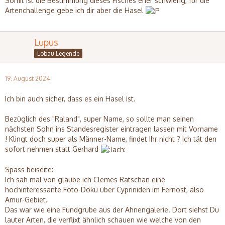
Somit ist die Bestimmung dieses Fisches eher schwierig, für die
Artenchallenge gebe ich dir aber die Hasel
Lupus
Lobau Legende
19. August 2024
Ich bin auch sicher, dass es ein Hasel ist.
Bezüglich des "Raland", super Name, so sollte man seinen
nächsten Sohn ins Standesregister eintragen lassen mit Vorname
! Klingt doch super als Männer-Name, findet Ihr nicht ? Ich tät den
sofort nehmen statt Gerhard
Spass beiseite:
Ich sah mal von glaube ich Clemes Ratschan eine
hochinteressante Foto-Doku über Cypriniden im Fernost, also
Amur-Gebiet.
Das war wie eine Fundgrube aus der Ahnengalerie. Dort siehst Du
lauter Arten, die verflixt ähnlich schauen wie welche von den