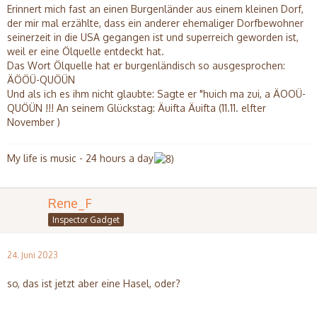
Erinnert mich fast an einen Burgenländer aus einem kleinen Dorf,
der mir mal erzählte, dass ein anderer ehemaliger Dorfbewohner
seinerzeit in die USA gegangen ist und superreich geworden ist,
weil er eine Ölquelle entdeckt hat.
Das Wort Ölquelle hat er burgenländisch so ausgesprochen:
ÄÖÖÜ-QUÖÜN
Und als ich es ihm nicht glaubte: Sagte er "huich ma zui, a ÄOOÜ-
QUÖÜN !!! An seinem Glückstag: Äuifta Äuifta (11.11. elfter
November )
My life is music - 24 hours a day
Rene_F
Inspector Gadget
24. Juni 2023
so, das ist jetzt aber eine Hasel, oder?